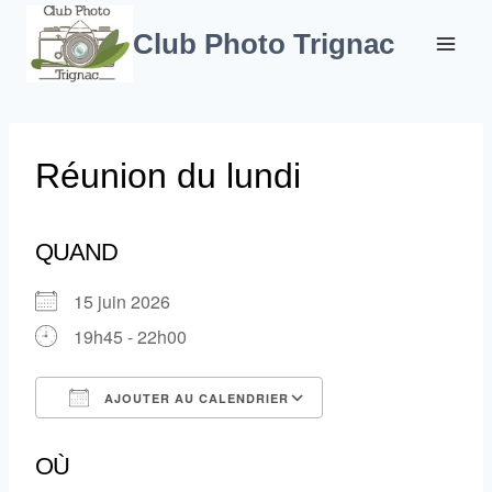
Aller
au
Club Photo Trignac
contenu
Réunion du lundi
QUAND
15 juin 2026
19h45 - 22h00
AJOUTER AU CALENDRIER
Télécharger ICS
Calendrier Google
OÙ