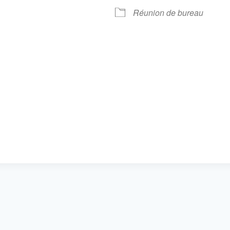
 Google
iCalendar
Offic
Réunion de bureau