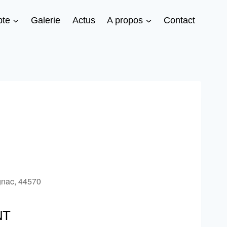
te
Galerie
Actus
A propos
Contact
gnac, 44570
NT