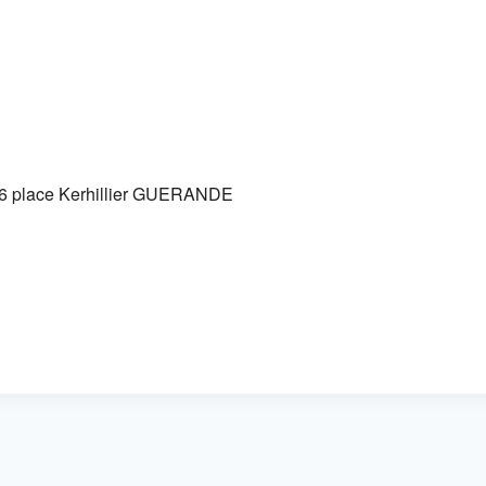
 Google
iCalendar
Offic
6 place Kerhillier GUERANDE