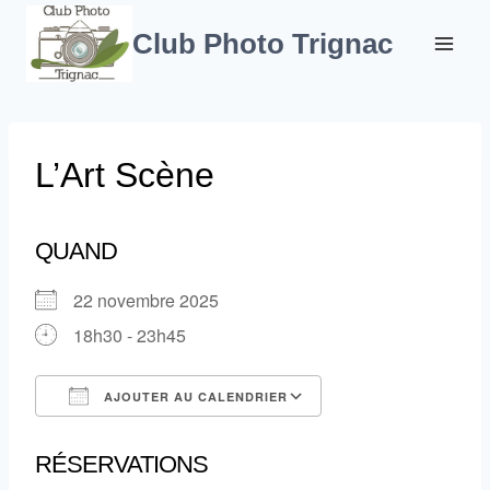
Aller
au
Club Photo Trignac
contenu
L’Art Scène
QUAND
22 novembre 2025
18h30 - 23h45
AJOUTER AU CALENDRIER
Télécharger ICS
Calendrier Google
RÉSERVATIONS