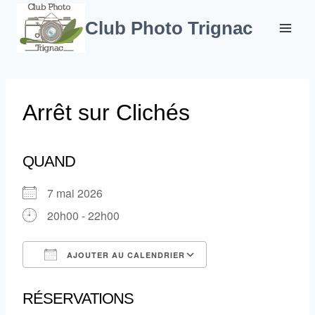
Aller
au
Club Photo Trignac
contenu
Arrêt sur Clichés
QUAND
7 mai 2026
20h00 - 22h00
AJOUTER AU CALENDRIER
Télécharger ICS
Calendrier Google
RÉSERVATIONS