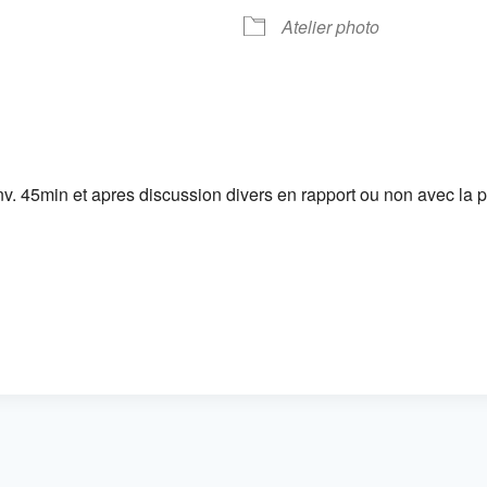
 Google
iCalendar
Offic
Atelier photo
. 45min et apres discussion divers en rapport ou non avec la pr