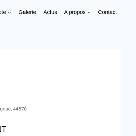
te
Galerie
Actus
A propos
Contact
ignac, 44570
NT