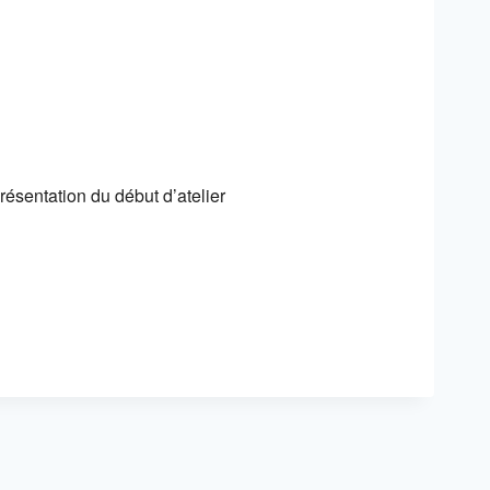
e 365
Outlook Live
ésentation du début d’atelier