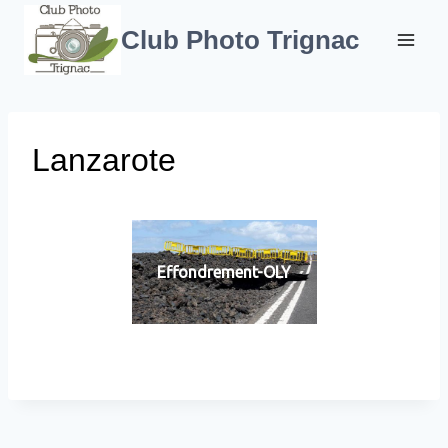
Aller
au
Club Photo Trignac
contenu
Lanzarote
Effondrement-OLY