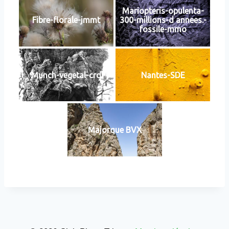
Mariopteris-opulenta-
Fibre-florale-jmmt
300-millions-d annees.-
fossile-mmo
Munch-vegetal-crd
Nantes-SDE
Majorque BVX