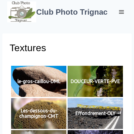
Aller
au
Club Photo Trignac
contenu
Textures
le-gros-caillou-DML
DOUCEUR-VERTE-PVE
Les-dessous-du-
Effondrement-OLY
champignon-CMT